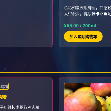
色彩如星云般绚丽，口感
太空漫步，健康低卡路里
¥55.00 / 200ml
加入星际购物车
鸡精
子纠缠技术提取鸡肉精