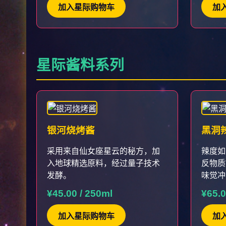
加入星际购物车
加
星际酱料系列
银河烧烤酱
黑洞
采用来自仙女座星云的秘方，加
辣度如
入地球精选原料，经过量子技术
反物质
发酵。
味觉冲
¥45.00 / 250ml
¥65.0
加入星际购物车
加