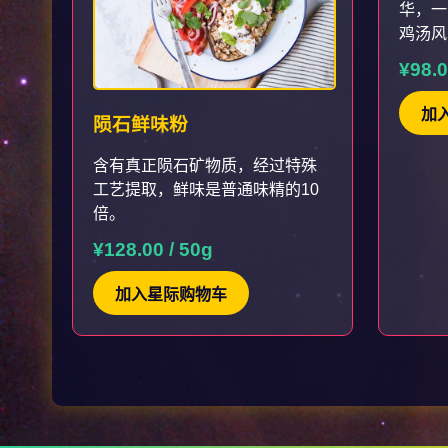
华，一
鸡汤风
¥98.0
加
陨石鲜味粉
含有真正陨石矿物质，经过特殊
工艺提取，鲜味是普通味精的10
倍。
¥128.00 / 50g
加入星际购物车