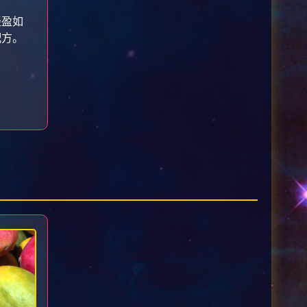
轻盈如
配方。