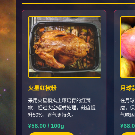
火星红椒粉
月球
采用火星模拟土壤培育的红辣
在月球
椒，经过太空辐射处理，辣度提
磨，保
升50%，香气更持久。
气味困
¥58.00 / 100g
¥68.0