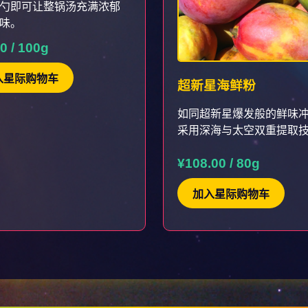
勺即可让整锅汤充满浓郁
味。
0 / 100g
入星际购物车
超新星海鲜粉
如同超新星爆发般的鲜味
采用深海与太空双重提取
¥108.00 / 80g
加入星际购物车