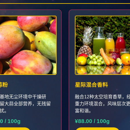
蒜粉
星际混合香料
基地无尘环境中干燥研
融合12种太空培育香草，
留大蒜全部营养，无残留
重力环境混合，风味层次
扰。
富和谐。
0 / 100g
¥88.00 / 100g